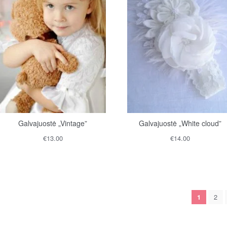
Galvajuostė „Vintage”
Galvajuostė „White cloud”
€
13.00
€
14.00
2
1