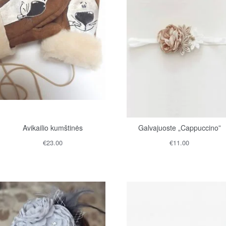
Avikailio kumštinės
Galvajuoste „Cappuccino”
€
23.00
€
11.00