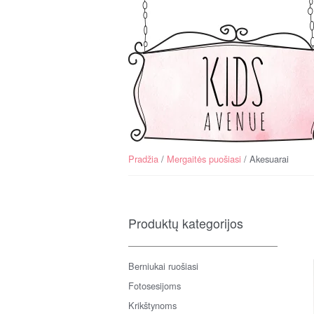
Skip
Į
to
turinį
navigation
Pradžia
/
Mergaitės puošiasi
/ Akesuarai
Produktų kategorijos
Berniukai ruošiasi
Fotosesijoms
Krikštynoms