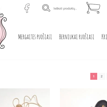
Ieškoti:
Mergaitės puošiasi
Berniukai ruošiasi
Kr
2
1