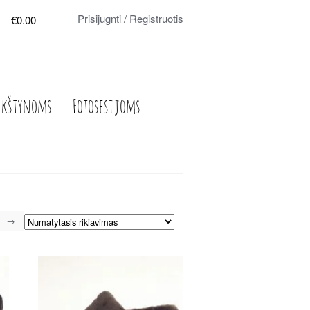
Prisijugnti / Registruotis
€0.00
ikštynoms
Fotosesijoms
→