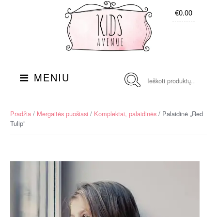
Skip
Į
€0.00
to
turinį
navigation
Ieškoti:
MENIU
Pradžia
/
Mergaitės puošiasi
/
Komplektai, palaidinės
/ Palaidinė „Red
Tulip”