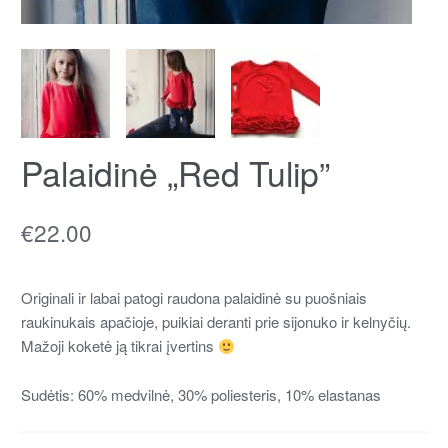
Palaidinė „Red Tulip”
€
22.00
Originali ir labai patogi raudona palaidinė su puošniais
raukinukais apačioje, puikiai deranti prie sijonuko ir kelnyčių.
Mažoji koketė ją tikrai įvertins
Sudėtis: 60% medvilnė, 30% poliesteris, 10% elastanas