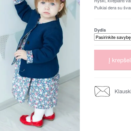
Ryški, kvepianti v
Puikiai dera su šva
Dydis
Į krepšel
Klausk