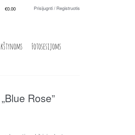
Prisijugnti / Registruotis
€0.00
ikštynoms
Fotosesijoms
 „Blue Rose”