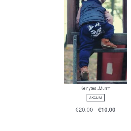
Kelnytės „Murrr”
AKCIJA!
€
20.00
€
10.00