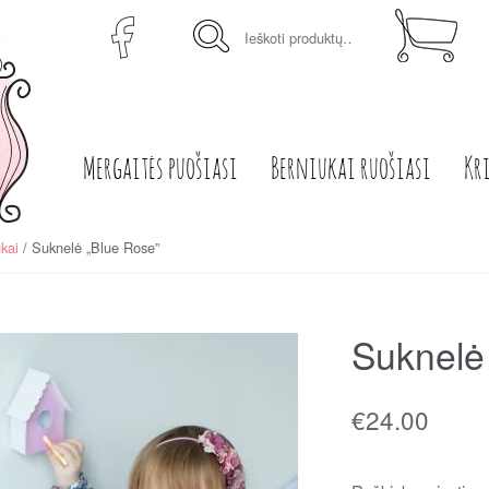
Ieškoti:
Mergaitės puošiasi
Berniukai ruošiasi
Kr
kai
/ Suknelė „Blue Rose”
Suknelė
€
24.00