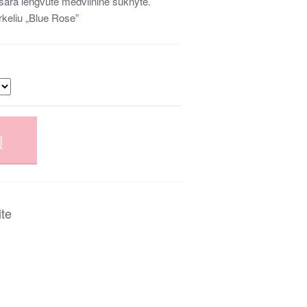
asara lengvutė medvilninė suknyte.
rkeliu „Blue Rose”
į
ite