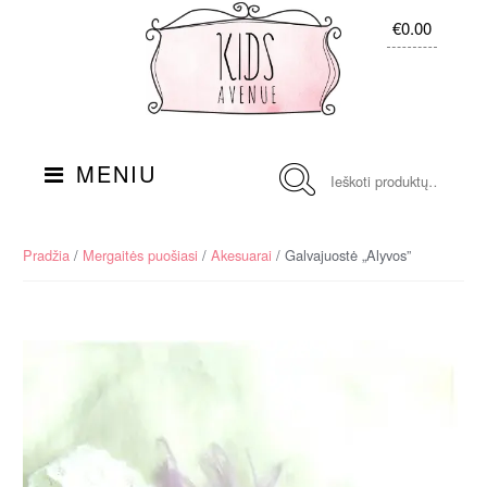
Skip
Į
€0.00
to
turinį
navigation
Ieškoti:
MENIU
Pradžia
/
Mergaitės puošiasi
/
Akesuarai
/ Galvajuostė „Alyvos”