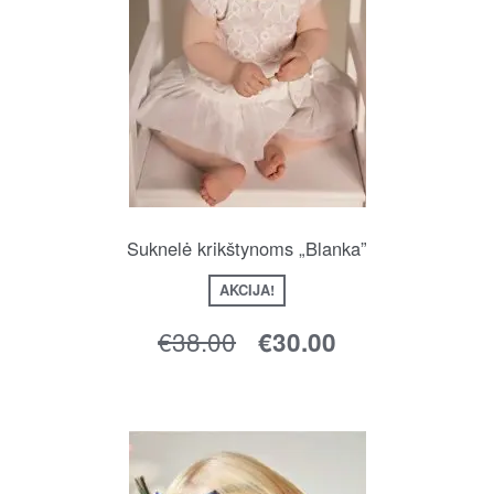
Suknelė krikštynoms „Blanka”
AKCIJA!
€
38.00
€
30.00