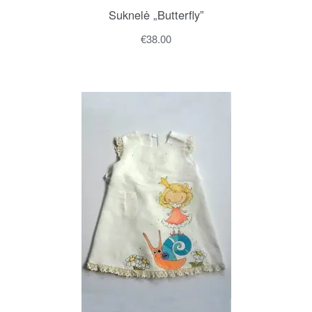
Suknelė „Butterfly”
€
38.00