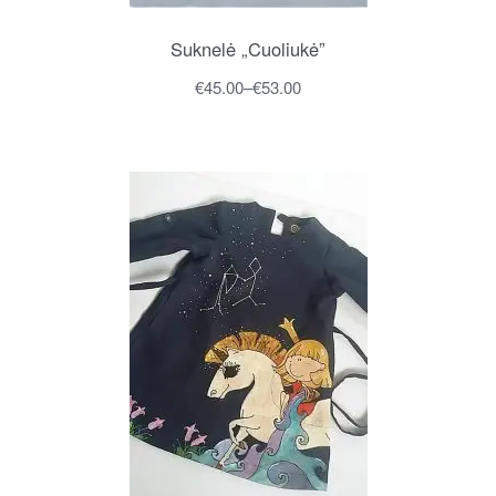
Suknelė „Cuoliukė”
€
45.00
–
€
53.00