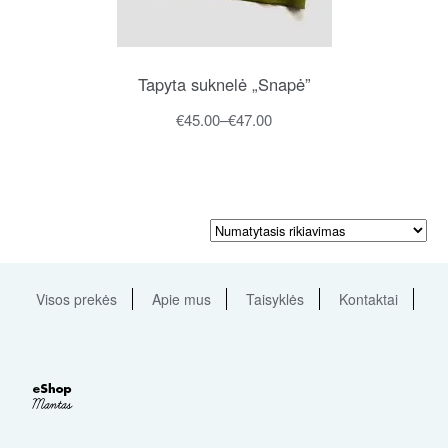
Tapyta suknelė „Snapė”
€
45.00
–
€
47.00
Visos prekės
Apie mus
Taisyklės
Kontaktai