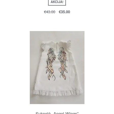
AKCIJA!
€
43.00
€
35.00
Suknelė „Angel Wings”