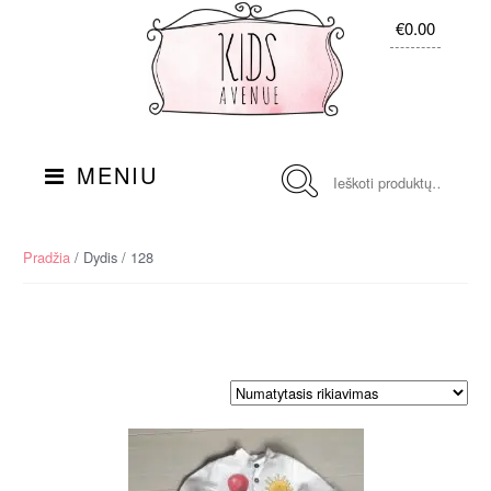
Skip
Į
€0.00
to
turinį
navigation
Ieškoti:
MENIU
Pradžia
/ Dydis / 128