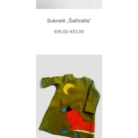
Suknelė „Šaltinėlis”
€
45.00
–
€
53.00