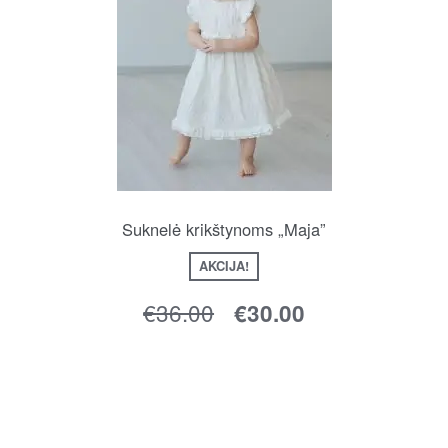
Suknelė krikštynoms „Maja”
AKCIJA!
€
36.00
€
30.00