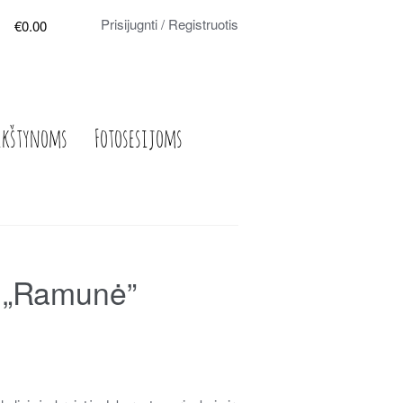
Prisijugnti / Registruotis
€0.00
ikštynoms
Fotosesijoms
ė „Ramunė”