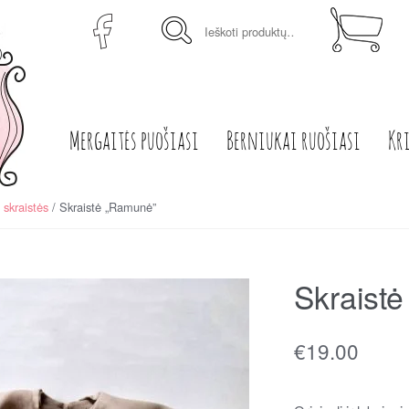
Ieškoti:
Mergaitės puošiasi
Berniukai ruošiasi
Kr
 skraistės
/ Skraistė „Ramunė”
Skraist
€
19.00