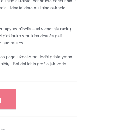
ela lininė skraistė, dekoruota nerinukais ir
ais. Idealiai dera su linine suknele
 tapytas rūbelis – tai vienetinis rankų
l piešinuko smulkios detalės gali
o nuotraukos.
os pagal užsakymą, todėl pristatymas
aičių! Bet dėl tokio grožio juk verta
į
ite