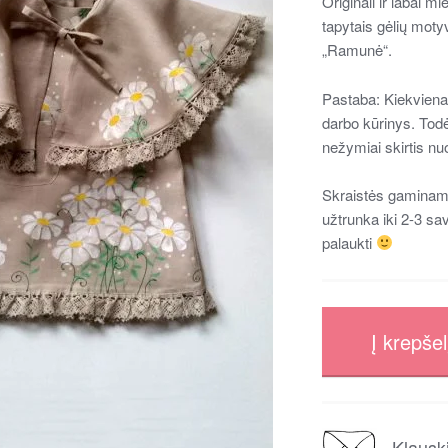
Originali ir labai mi
tapytais gėlių motyv
„Ramunė“.
Pastaba: Kiekvienas
darbo kūrinys. Todė
nežymiai skirtis nu
Skraistės gaminam
užtrunka iki 2-3 sav
palaukti
Į krepšel
Klausk