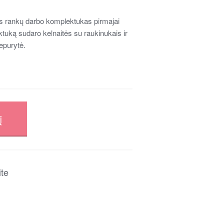
s rankų darbo komplektukas pirmajai
ktuką sudaro kelnaitės su raukinukais ir
epurytė.
į
ite