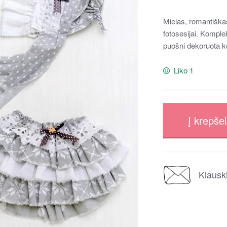
Mielas, romantiška
fotosesijai. Komple
puošni dekoruota k
Liko 1
Į krepšel
Klausk