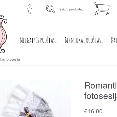
Ieškoti:
Mergaitės puošiasi
Berniukai ruošiasi
Kr
as fotosesijai
Romanti
fotosesij
€
16.00