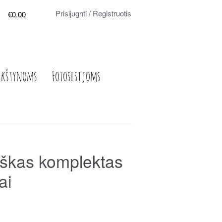
Prisijugnti / Registruotis
€0.00
ikštynoms
Fotosesijoms
škas komplektas
ai