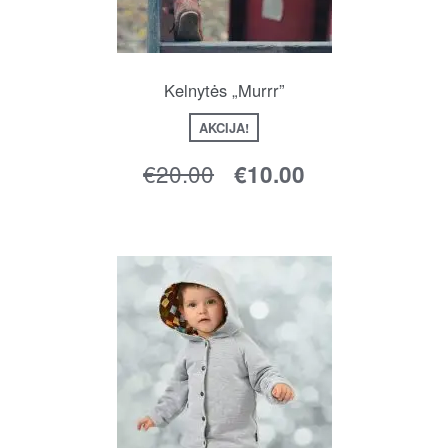
Kelnytės „Murrr”
AKCIJA!
€
20.00
€
10.00