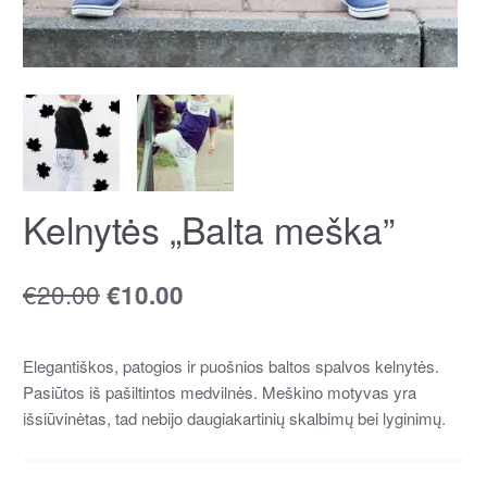
Kelnytės „Balta meška”
€
20.00
€
10.00
Elegantiškos, patogios ir puošnios baltos spalvos kelnytės.
Pasiūtos iš pašiltintos medvilnės. Meškino motyvas yra
išsiūvinėtas, tad nebijo daugiakartinių skalbimų bei lyginimų.