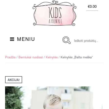
Skip
Į
€0.00
to
turinį
navigation
Ieškoti:
MENIU
Pradžia
/
Berniukai ruošiasi
/
Kelnytės
/ Kelnytės „Balta meška”
AKCIJA!