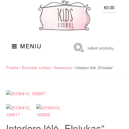
Skip
Į
€0.00
to
turinį
navigation
Ieškoti:
MENIU
Pradžia
/
Berniukai ruošiasi
/
Aksesuarai
/ Interjero lėlė „Elniukas”
Interjero lėlė „Elniukas”