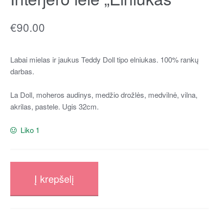
€
90.00
Labai mielas ir jaukus Teddy Doll tipo elniukas. 100% rankų
darbas.
La Doll, moheros audinys, medžio drožlės, medvilnė, vilna,
akrilas, pastele. Ugis 32cm.
Liko 1
Į krepšelį